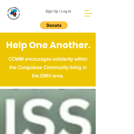
Sign Up / Log in
Help One Another.
CCWM encourages solidarity within
the Congolese Community living in
the DMV area.