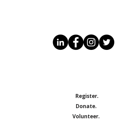
October Event at
DRC Excell
Maryland Small Business
Deborah K
Development Center
(SBDC)
Register.
Donate.
Volunteer.