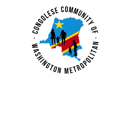
Immigration Updates
ence Spotlight:
aya