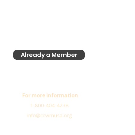
Already a Member
For more information
1-800-404-4238
info@ccwmusa.org