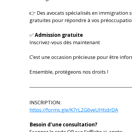
👉 Des avocats spécialisés en immigration s
gratuites pour répondre à vos préoccupation
✅ 
Admission
gratuite
Inscrivez-vous dès maintenant 
C’est une occasion précieuse pour être info
Ensemble, protégeons nos droits !
INSCRIPTION:
https://forms.gle/K7rL2G6veUHtidrDA
Besoin d'une consultation?
Scannez le code QR sur l’affiche ci-après: