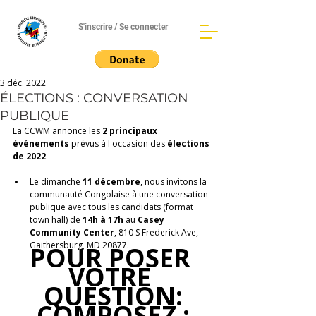
S'inscrire / Se connecter
3 déc. 2022
ÉLECTIONS : CONVERSATION
PUBLIQUE
La CCWM annonce les 
2 principaux 
événements
 prévus à l'occasion des 
élections 
de 2022
. 
Le dimanche 
11 décembre
, nous invitons la 
communauté Congolaise à une conversation 
publique avec tous les candidats (format 
town hall) de 
14h à 17h
 au 
Casey 
Community Center
, 810 S Frederick Ave, 
Gaithersburg, MD 20877.
POUR POSER 
VOTRE 
QUESTION:
COMPOSEZ :