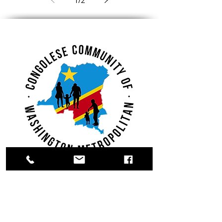
1
/
2
Adhérer.
Donner.
S'impliquer.