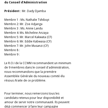
du Conseil d’Administration
Président : 
Mr. Dady Djamba
Membre 1 : Ms. Nathalie Tshibuyi
Membre 2: Mr. Zoe Adjanga
Membre 3 : Ms. Annie Landu
Membre 4: Ms. Micheline Anzaya
Membre 5: Mr. Marcel Kakwata (CF)
Membre 6: Mr. Eddie Kabwasa (CF)
Membre 7: Mr. John Musanzi (CF)
Membre 8 : 
Membre 9 :
Le R.O.I de la CCWM recommandent un minimum 
de 9 membres dans le conseil d'administration, 
nous recommandons que la première 
Assemblée Générale du nouveau comité élu 
résous /traite de ce problème.
Pour terminer, nous remercions tous les 
candidats retenus pour leur disponibilité et 
amour de servir notre communauté. Ils peuvent 
déjà commencer à faire leur campagne 