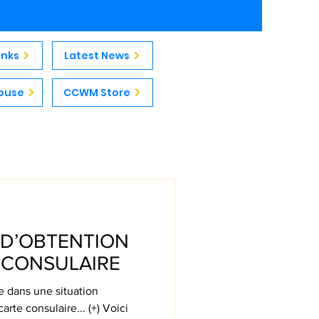
inks
Latest News
ouse
CCWM Store
 D’OBTENTION
 CONSULAIRE
e dans une situation
arte consulaire... (+) Voici