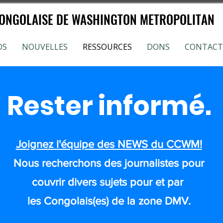
NGOLAISE DE WASHINGTON METROPOLITAN
OS
NOUVELLES
RESSOURCES
DONS
CONTACT
Rester informé.
Joignez l'équipe des NEWS du CCWM!
Nous recherchons des journalistes pour
couvrir divers sujets pour et par
les Congolais(es) de la zone DMV.