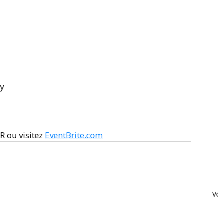
y 
ou visitez 
EventBrite.com
V