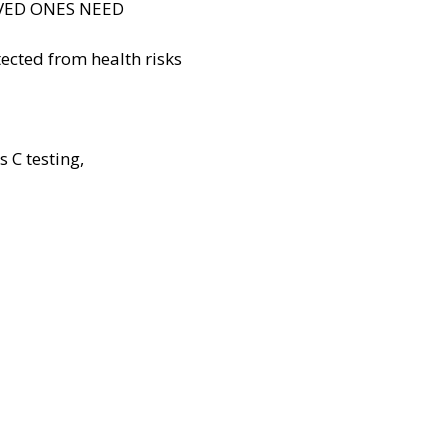
VED ONES NEED
ected from health risks
s C testing,