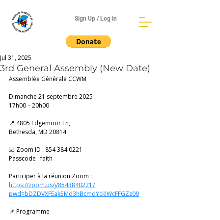
Sign Up / Log in
Jul 31, 2025
3rd General Assembly (New Date)
Assemblée Générale CCWM
Dimanche 21 septembre 2025 
17h00 – 20h00 
📍 4805 Edgemoor Ln, 
Bethesda, MD 20814
💻 Zoom ID : 854 384 0221  
Passcode : faith
Participer à la réunion Zoom :
https://zoom.us/j/8543840221?
pwd=bDZDVXFEak5Md3hBcmdYcklWcFFGZz09
📌 Programme