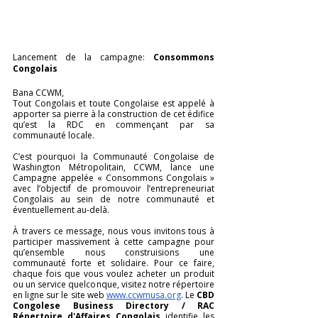
Lancement de la campagne: 
Consommons 
Congolais
Bana CCWM,
Tout Congolais et toute Congolaise est appelé à 
apporter sa pierre à la construction de cet édifice 
qu’est la RDC en commençant par sa 
communauté locale. 
C’est pourquoi la Communauté Congolaise de 
Washington Métropolitain, CCWM, lance une 
Campagne appelée « Consommons Congolais » 
avec l’objectif de promouvoir l’entrepreneuriat 
Congolais au sein de notre communauté et 
éventuellement au-delà. 
À travers ce message, nous vous invitons tous à 
participer massivement à cette campagne pour 
qu’ensemble nous construisions une 
communauté forte et solidaire. Pour ce faire, 
chaque fois que vous voulez acheter un produit 
ou un service quelconque, visitez notre répertoire 
en ligne sur le site web 
www.ccwmusa.org
. Le 
CBD 
Congolese Business Directory / RAC 
Répertoire d'Affaires Congolais
 identifie les 