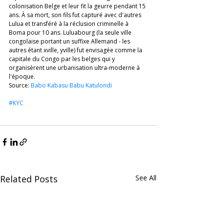
colonisation Belge et leur fit la geurre pendant 15 
ans. À sa mort, son fils fut capturé avec d'autres 
Lulua et transféré à la réclusion criminelle à 
Boma pour 10 ans. Luluabourg (la seule ville 
congolaise portant un suffixe Allemand - les 
autres étant xville, yville) fut envisagée comme la 
capitale du Congo par les belges qui y 
organisèrent une urbanisation ultra-moderne à 
l'époque. 
Source: 
Babo Kabasu Babu Katulondi
#KYC
Related Posts
See All