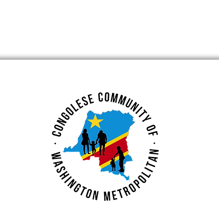
des Congolais
re