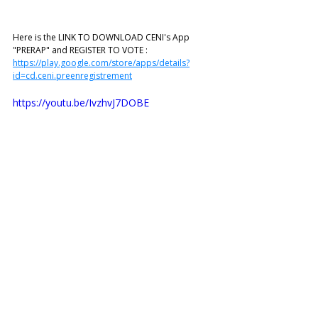
Here is the LINK TO DOWNLOAD CENI's App 
"PRERAP" and REGISTER TO VOTE : 
https://play.google.com/store/apps/details?
id=cd.ceni.preenregistrement
https://youtu.be/IvzhvJ7DOBE